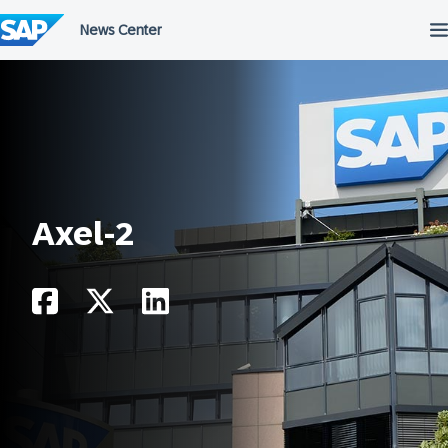
Meteen
naar
de
inhoud
Axel-2