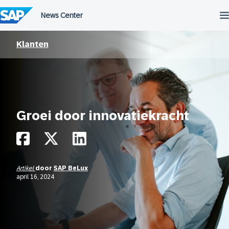
Meteen
naar
de
inhoud
Klanten
Groei door innovatiekracht
Artikel
door
SAP BeLux
april 16, 2024