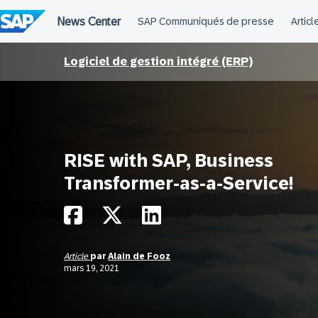
Passer
au
contenu
Logiciel de gestion intégré (ERP)
RISE with SAP, Business
Transformer-as-a-Service!
Article
par
Alain de Fooz
mars 19, 2021