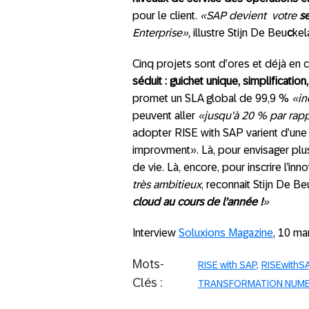
pour le client.
«SAP devient votre
s
Enterprise»,
illustre Stijn De Beu
c
kel
Cinq projets sont d’ores et déjà en
séduit : guichet unique, simplification
promet un SLA global de 99,9 %
«iné
peuvent aller
«jusqu’à 20 % par rapp
adopter RISE with SAP varient d’une o
improvment». Là, pour envisager plus 
de vie. Là, encore, pour inscrire l’i
très ambitieux
, reconnait Stijn De B
cloud au cours de l’année !
»
Interview
Soluxions Magazine
, 10 ma
Mots-
RISE with SAP
RISEwithS
Clés :
TRANSFORMATION NUME