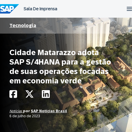
Ir
para
o
conteúdo
Tecnologia
Cidade Matarazzo adota
SAP S/4HANA para a gestão
de suas operações focadas
em economia verde
Notícias
por
SAP Notícias Brasil
6 de julho de 2023