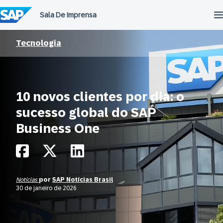
Ir
para
o
conteúdo
Tecnologia
10 novos clientes por dia: o
sucesso global do SAP
Business One
Notícias
por
SAP Notícias Brasil
30 de janeiro de 2026