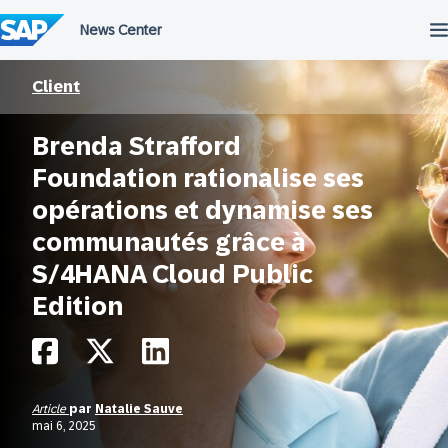
Passer
au
contenu
Client
Brenda Strafford
Foundation rationalise ses
opérations et dynamise ses
communautés grâce à
S/4HANA Cloud Public
Edition
Article
par
Natalie Sauve
mai 6, 2025