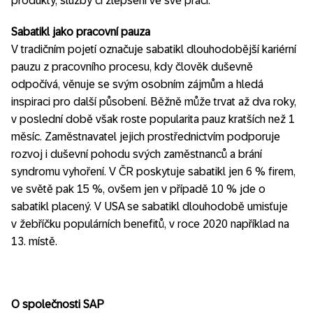
produkty, služby či zlepšení ve své práci.
Sabatikl jako pracovní pauza
V tradičním pojetí označuje sabatikl dlouhodobější kariérní
pauzu z pracovního procesu, kdy člověk duševně
odpočívá, věnuje se svým osobním zájmům a hledá
inspiraci pro další působení. Běžně může trvat až dva roky,
v poslední době však roste popularita pauz kratších než 1
měsíc. Zaměstnavatel jejich prostřednictvím podporuje
rozvoj i duševní pohodu svých zaměstnanců a brání
syndromu vyhoření. V ČR poskytuje sabatikl jen 6 % firem,
ve světě pak 15 %, ovšem jen v případě 10 % jde o
sabatikl placený. V USA se sabatikl dlouhodobě umisťuje
v žebříčku populárních benefitů, v roce 2020 například na
13. místě.
O společnosti SAP