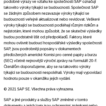
podobné výrazy ve vztahu ke společnosti SAP označují
takovéto výroky týkající se budoucnosti. Společnost SAP
se žádným způsobem nezavazuje výroky týkající se
budoucnosti veřejně aktualizovat nebo revidovat. Veškeré
výroky týkající se budoucnosti podléhají různým rizikům a
nejistotám, které mohou způsobit, že se skutečné výsledky
budou podstatně lišit od předpokladů. Faktory, které
mohou ovlivnit budoucí hospodářské výsledky společnosti
SAP, jsou podrobněji popsány v dokumentech
předložených americké Komisi pro cenné papíry a burzu
(SEC) včetně nejnovější výroční zprávy na formuláři 20-F.
Čtenářům doporučujeme, aby se na takovéto výroky
týkající se budoucnosti nespoléhali. Výroky mají vypovídací
hodnotu pouze v okamžiku jejich vydání.
© 2021 SAP SE. Všechna práva vyhrazena.
SAP a jiné produkty a služby SAP zmíněné v tomto
dokumentu a jejich loga jsou ochrannými známkami nebo