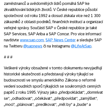
zaměstnanců a uvědomělých lídrů pomáhá SAP ke
zkvalitňování lidských životů. V České republice působí
společnost od roku 1992 a dosud získala více než 1 300
zákazníků z oblasti podniků, finančních institucí a organizací
veřejné správy. Součástí SAP v České republice je také
SAP Services, SAP Ariba a SAP Concur. Pro vice informací
navštivte
www.sap.com
,
SAP News Center
a sledujte SAP
na Twitteru
@sapnews
či na Instagramu
@LifeAtSap
.
# # #
Veškeré výroky obsažené v tomto dokumentu nevyjadřují
historické skutečnosti a představují výroky týkající se
budoucnosti ve smyslu amerického Zákona o reformě
vedení soudních sporů týkajících se soukromých cenných
papírů z roku 1995. Výrazy jako „předpokládat“, „domnívat
se“, „odhadovat“, „očekávat“, „předpovídat“, „zamýšlet“,
„moci“, „plánovat“, „predikovat“, „měl by“ a „bude“ a