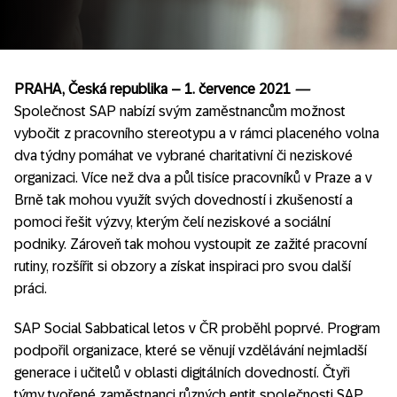
PRAHA, Česká republika – 1. července 2021
—
Společnost SAP nabízí svým zaměstnancům možnost
vybočit z pracovního stereotypu a v rámci placeného volna
dva týdny pomáhat ve vybrané charitativní či neziskové
organizaci. Více než dva a půl tisíce pracovníků v Praze a v
Brně tak mohou využít svých dovedností i zkušeností a
pomoci řešit výzvy, kterým čelí neziskové a sociální
podniky. Zároveň tak mohou vystoupit ze zažité pracovní
rutiny, rozšířit si obzory a získat inspiraci pro svou další
práci.
SAP Social Sabbatical letos v ČR proběhl poprvé. Program
podpořil organizace, které se věnují vzdělávání nejmladší
generace i učitelů v oblasti digitálních dovedností. Čtyři
týmy tvořené zaměstnanci různých entit společnosti SAP