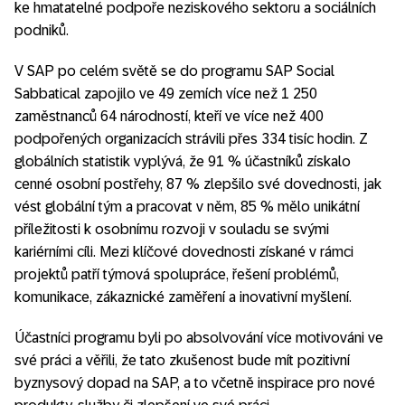
ke hmatatelné podpoře neziskového sektoru a sociálních
podniků.
V SAP po celém světě se do programu SAP Social
Sabbatical zapojilo ve 49 zemích více než 1 250
zaměstnanců 64 národností, kteří ve více než 400
podpořených organizacích strávili přes 334 tisíc hodin. Z
globálních statistik vyplývá, že 91 % účastníků získalo
cenné osobní postřehy, 87 % zlepšilo své dovednosti, jak
vést globální tým a pracovat v něm, 85 % mělo unikátní
příležitosti k osobnímu rozvoji v souladu se svými
kariérními cíli. Mezi klíčové dovednosti získané v rámci
projektů patří týmová spolupráce, řešení problémů,
komunikace, zákaznické zaměření a inovativní myšlení.
Účastníci programu byli po absolvování více motivováni ve
své práci a věřili, že tato zkušenost bude mít pozitivní
byznysový dopad na SAP, a to včetně inspirace pro nové