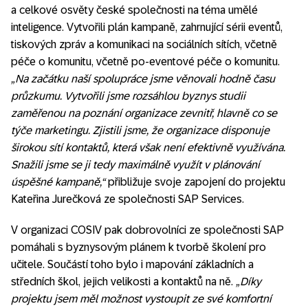
a celkové osvěty české společnosti na téma umělé
inteligence. Vytvořili plán kampaně, zahrnující sérii eventů,
tiskových zpráv a komunikaci na sociálních sítích, včetně
péče o komunitu, včetně po-eventové péče o komunitu.
„Na začátku naší spolupráce jsme věnovali hodně času
průzkumu. Vytvořili jsme rozsáhlou byznys studii
zaměřenou na poznání organizace zevnitř, hlavně co se
týče marketingu. Zjistili jsme, že organizace disponuje
širokou sítí kontaktů, která však není efektivně využívána.
Snažili jsme se ji tedy maximálně využít v plánování
úspěšné kampaně,“
přibližuje svoje zapojení do projektu
Kateřina Jurečková ze společnosti SAP Services.
V organizaci COSIV pak dobrovolníci ze společnosti SAP
pomáhali s byznysovým plánem k tvorbě školení pro
učitele. Součástí toho bylo i mapování základních a
středních škol, jejich velikosti a kontaktů na ně.
„Díky
projektu jsem měl možnost vystoupit ze své komfortní