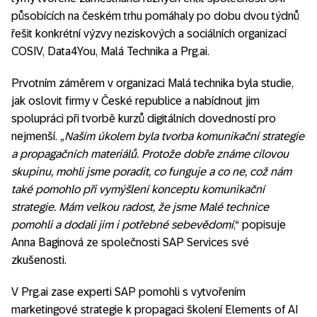
působících na českém trhu pomáhaly po dobu dvou týdnů
řešit konkrétní výzvy neziskových a sociálních organizací
COSIV, Data4You, Malá Technika a Prg.ai.
Prvotním záměrem v organizaci Malá technika byla studie,
jak oslovit firmy v České republice a nabídnout jim
spolupráci při tvorbě kurzů digitálních dovedností pro
nejmenší.
„Naším úkolem byla tvorba komunikační strategie
a propagačních materiálů. Protože dobře známe cílovou
skupinu, mohli jsme poradit, co funguje a co ne, což nám
také pomohlo při vymýšlení konceptu komunikační
strategie. Mám velkou radost, že jsme Malé technice
pomohli a dodali jim i potřebné sebevědomí
,“ popisuje
Anna Baginová ze společnosti SAP Services své
zkušenosti.
V Prg.ai zase experti SAP pomohli s vytvořením
marketingové strategie k propagaci školení Elements of AI