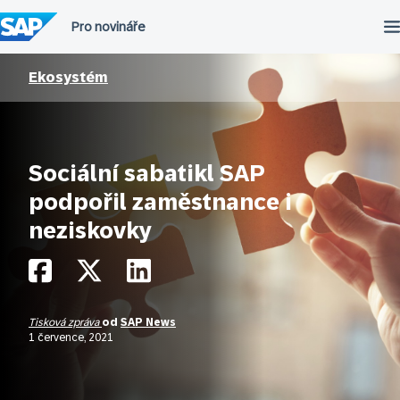
Přeskočit
na
obsah
Ekosystém
Sociální sabatikl SAP
podpořil zaměstnance i
neziskovky
Tisková zpráva
od
SAP News
1 července, 2021