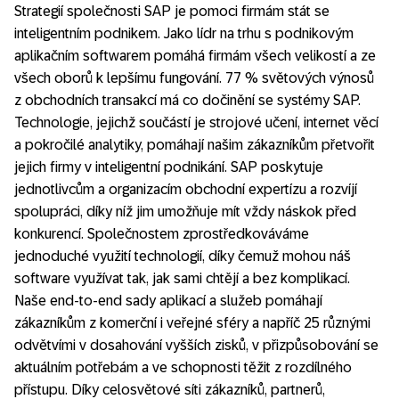
Strategií společnosti SAP je pomoci firmám stát se
inteligentním podnikem. Jako lídr na trhu s podnikovým
aplikačním softwarem pomáhá firmám všech velikostí a ze
všech oborů k lepšímu fungování. 77 % světových výnosů
z obchodních transakcí má co dočinění se systémy SAP.
Technologie, jejichž součástí je strojové učení, internet věcí
a pokročilé analytiky, pomáhají našim zákazníkům přetvořit
jejich firmy v inteligentní podnikání. SAP poskytuje
jednotlivcům a organizacím obchodní expertízu a rozvíjí
spolupráci, díky níž jim umožňuje mít vždy náskok před
konkurencí. Společnostem zprostředkováváme
jednoduché využití technologií, díky čemuž mohou náš
software využívat tak, jak sami chtějí a bez komplikací.
Naše end-to-end sady aplikací a služeb pomáhají
zákazníkům z komerční i veřejné sféry a napříč 25 různými
odvětvími v dosahování vyšších zisků, v přizpůsobování se
aktuálním potřebám a ve schopnosti těžit z rozdílného
přístupu. Díky celosvětové síti zákazníků, partnerů,