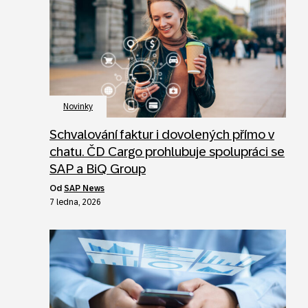
Novinky
Schvalování faktur i dovolených přímo v
chatu. ČD Cargo prohlubuje spolupráci se
SAP a BiQ Group
od
SAP News
7 ledna, 2026