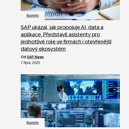
Novinky
SAP ukázal, jak propojuje AI, data a
aplikace. Představil asistenty pro
jednotlivé role ve firmách i otevřenější
datový ekosystém
od
SAP News
7 října, 2025
Novinky