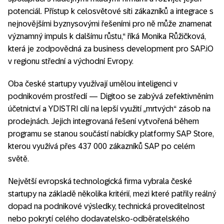
potenciál. Přístup k celosvětové síti zákazníků a integrace s
nejnovějšími byznysovými řešeními pro ně může znamenat
významný impuls k dalšímu růstu,“ říká Monika Růžičková,
která je zodpovědná za business development pro SAP.iO
v regionu střední a východní Evropy.
Oba české startupy využívají umělou inteligenci v
podnikovém prostředí — Digitoo se zabývá zefektivněním
účetnictví a YDISTRI cílí na lepší využití „mrtvých“ zásob na
prodejnách. Jejich integrovaná řešení vytvořená během
programu se stanou součástí nabídky platformy SAP Store,
kterou využívá přes 437 000 zákazníků SAP po celém
světě.
Největší evropská technologická firma vybrala české
startupy na základě několika kritérií, mezi které patřily reálný
dopad na podnikové výsledky, technická proveditelnost
nebo pokrytí celého dodavatelsko-odběratelského