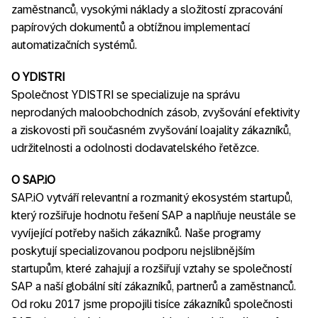
zaměstnanců, vysokými náklady a složitostí zpracování
papírových dokumentů a obtížnou implementací
automatizačních systémů.
O YDISTRI
Společnost YDISTRI se specializuje na správu
neprodaných maloobchodních zásob, zvyšování efektivity
a ziskovosti při současném zvyšování loajality zákazníků,
udržitelnosti a odolnosti dodavatelského řetězce.
O SAP.iO
SAP.iO vytváří relevantní a rozmanitý ekosystém startupů,
který rozšiřuje hodnotu řešení SAP a naplňuje neustále se
vyvíjející potřeby našich zákazníků. Naše programy
poskytují specializovanou podporu nejslibnějším
startupům, které zahajují a rozšiřují vztahy se společností
SAP a naší globální sítí zákazníků, partnerů a zaměstnanců.
Od roku 2017 jsme propojili tisíce zákazníků společnosti