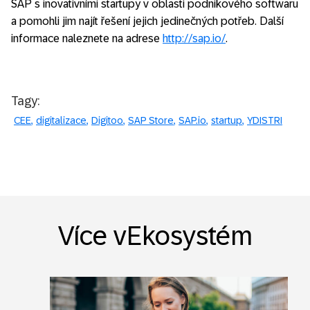
SAP s inovativními startupy v oblasti podnikového softwaru
a pomohli jim najít řešení jejich jedinečných potřeb. Další
informace naleznete na adrese
http://sap.io/
.
Tagy:
CEE
digitalizace
Digitoo
SAP Store
SAP.io
startup
YDISTRI
Více vEkosystém