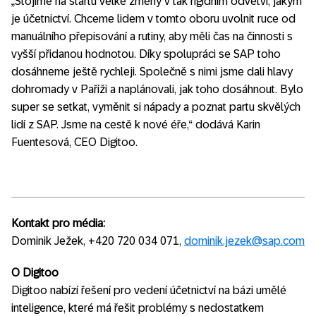
„Stojíme na startu velké změny v tak rigidním odvětví, jakým
je účetnictví. Chceme lidem v tomto oboru uvolnit ruce od
manuálního přepisování a rutiny, aby měli čas na činnosti s
vyšší přidanou hodnotou. Díky spolupráci se SAP toho
dosáhneme ještě rychleji. Společně s nimi jsme dali hlavy
dohromady v Paříži a naplánovali, jak toho dosáhnout. Bylo
super se setkat, vyměnit si nápady a poznat partu skvělých
lidí z SAP. Jsme na cestě k nové éře,“ dodává Karin
Fuentesová, CEO Digitoo.
Kontakt pro média:
Dominik Ježek, +420 720 034 071,
dominik.jezek@sap.com
O Digitoo
Digitoo nabízí řešení pro vedení účetnictví na bázi umělé
inteligence, které má řešit problémy s nedostatkem