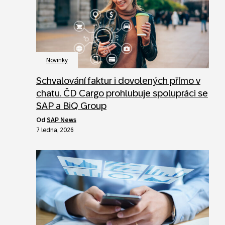
Novinky
Schvalování faktur i dovolených přímo v
chatu. ČD Cargo prohlubuje spolupráci se
SAP a BiQ Group
od
SAP News
7 ledna, 2026