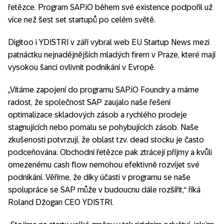
řetězce. Program SAP.iO během své existence podpořil už
více než šest set startupů po celém světě.
Digitoo i YDISTRI v září vybral web EU Startup News mezi
patnáctku nejnadějnějších mladých firem v Praze, které mají
vysokou šanci ovlivnit podnikání v Evropě.
„Vítáme zapojení do programu SAP.iO Foundry a máme
radost, že společnost SAP zaujalo naše řešení
optimalizace skladových zásob a rychlého prodeje
stagnujících nebo pomalu se pohybujících zásob. Naše
zkušenosti potvrzují, že oblast tzv. dead stocku je často
podceňována. Obchodní řetězce pak ztrácejí příjmy a kvůli
omezenému cash flow nemohou efektivně rozvíjet své
podnikání. Věříme, že díky účasti v programu se naše
spolupráce se SAP může v budoucnu dále rozšířit,“ říká
Roland Džogan CEO YDISTRI.