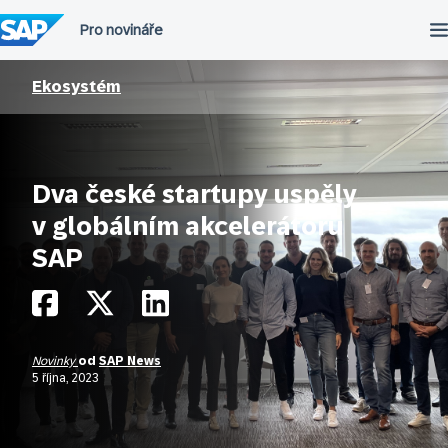
Přeskočit
na
obsah
Ekosystém
Dva české startupy uspěly
v globálním akcelerátoru
SAP
Novinky
od
SAP News
5 října, 2023