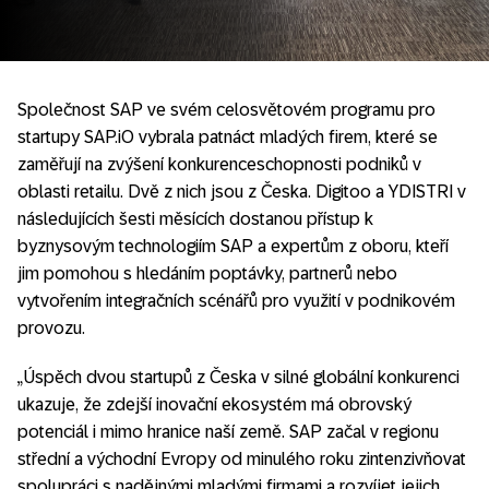
Společnost SAP ve svém celosvětovém programu pro
startupy SAP.iO vybrala patnáct mladých firem, které se
zaměřují na zvýšení konkurenceschopnosti podniků v
oblasti retailu. Dvě z nich jsou z Česka. Digitoo a YDISTRI v
následujících šesti měsících dostanou přístup k
byznysovým technologiím SAP a expertům z oboru, kteří
jim pomohou s hledáním poptávky, partnerů nebo
vytvořením integračních scénářů pro využití v podnikovém
provozu.
„Úspěch dvou startupů z Česka v silné globální konkurenci
ukazuje, že zdejší inovační ekosystém má obrovský
potenciál i mimo hranice naší země. SAP začal v regionu
střední a východní Evropy od minulého roku zintenzivňovat
spolupráci s nadějnými mladými firmami a rozvíjet jejich