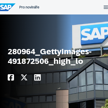
Přeskočit
na
obsah
280964_GettyImages-
491872506_high_lo