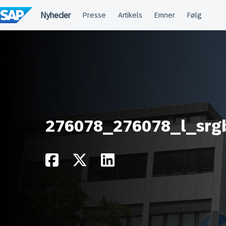
Spring
til
indholdet
276078_276078_l_srg