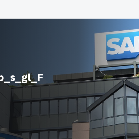
b_s_gl_F