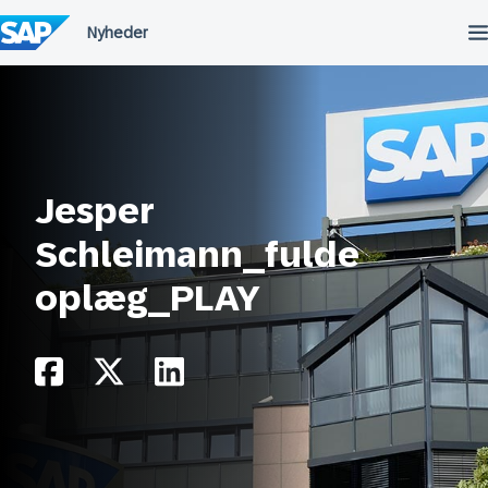
Spring
til
indholdet
Jesper
Schleimann_fulde
oplæg_PLAY