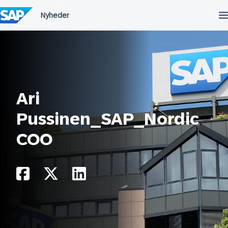
Spring
til
indholdet
Ari
Pussinen_SAP_Nordic
COO