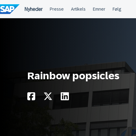
Spring
til
indholdet
Rainbow popsicles