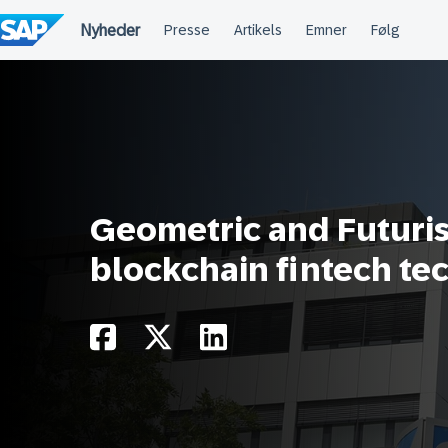
Spring
til
indholdet
Geometric and Futurist
blockchain fintech te