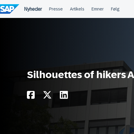
Spring
til
indholdet
Silhouettes of hikers 