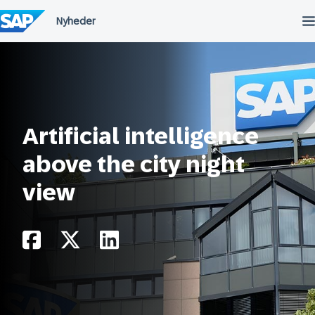
Spring
til
indholdet
Artificial intelligence
above the city night
view