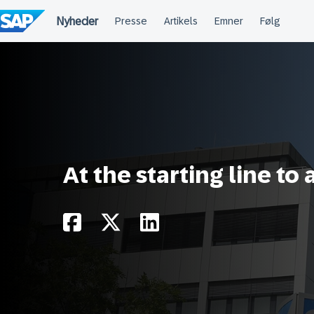
Spring
til
indholdet
At the starting line to 