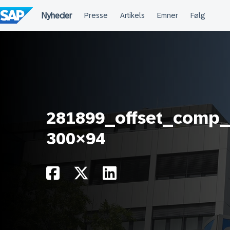
Spring
til
indholdet
281899_offset_comp_
300×94