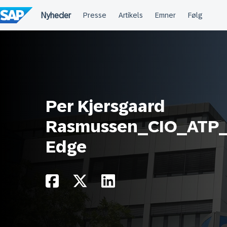
Spring
til
indholdet
Per Kjersgaard
Rasmussen_CIO_ATP_T
Edge