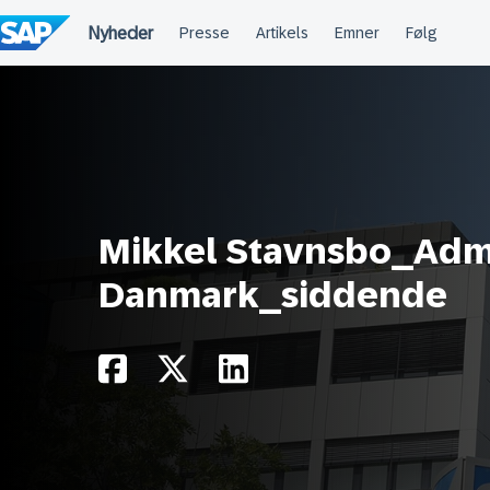
Spring
til
indholdet
Mikkel Stavnsbo_Adm
Danmark_siddende