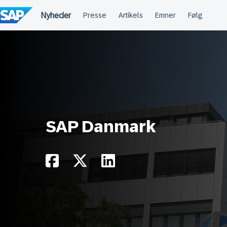
Spring
til
indholdet
SAP Danmark