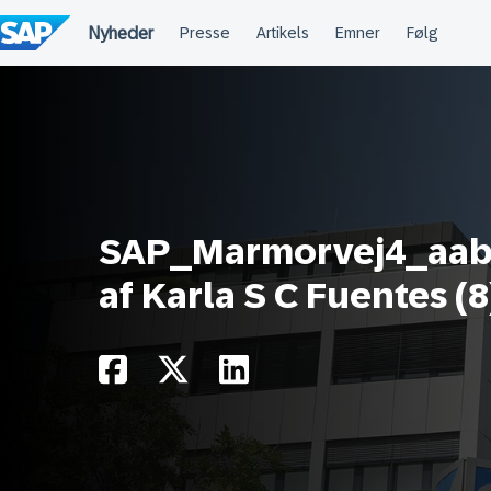
Spring
til
indholdet
SAP_Marmorvej4_aabn
af Karla S C Fuentes (8