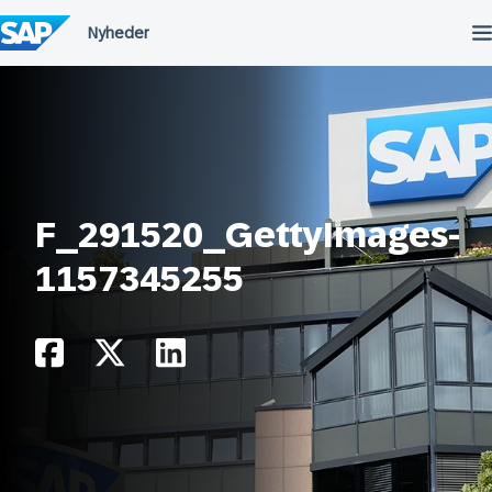
Spring
til
indholdet
F_291520_GettyImages-
1157345255