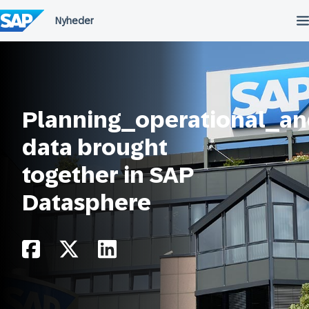
Spring
til
indholdet
Planning_operational_an
data brought
together in SAP
Datasphere