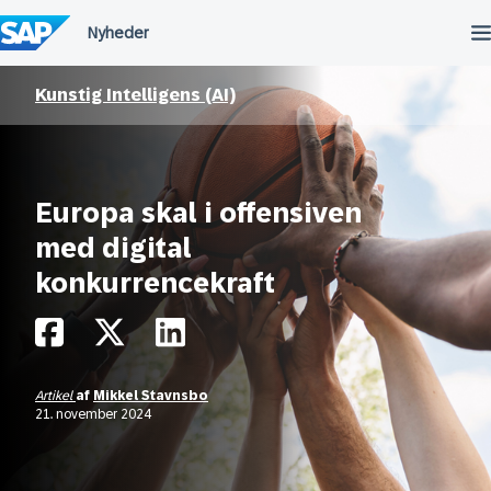
Spring
til
indholdet
Kunstig Intelligens (AI)
Europa skal i offensiven
med digital
konkurrencekraft
Artikel
af
Mikkel Stavnsbo
21. november 2024