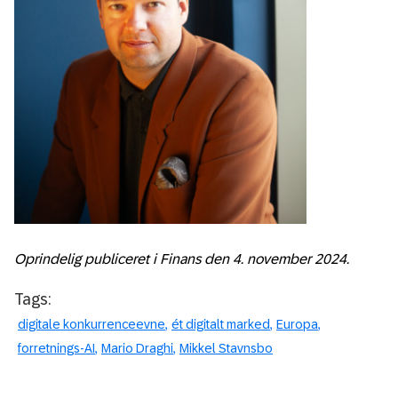
Oprindelig publiceret i Finans den 4. november
2024.
Tags:
digitale konkurrenceevne
ét digitalt marked
Europa
forretnings-AI
Mario Draghi
Mikkel Stavnsbo