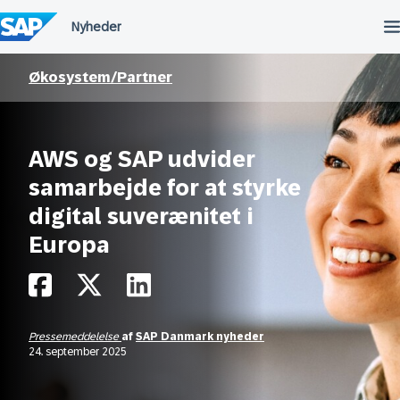
Spring
til
indholdet
Økosystem/Partner
AWS og SAP udvider
samarbejde for at styrke
digital suverænitet i
Europa
Pressemeddelelse
af
SAP Danmark nyheder
24. september 2025