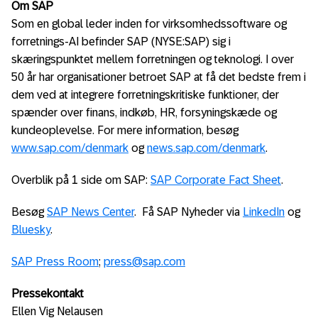
Om SAP
Som en global leder inden for virksomhedssoftware og
forretnings-AI befinder SAP (NYSE:SAP) sig i
skæringspunktet mellem forretningen og teknologi. I over
50 år har organisationer betroet SAP at få det bedste frem i
dem ved at integrere forretningskritiske funktioner, der
spænder over finans, indkøb, HR, forsyningskæde og
kundeoplevelse. For mere information, besøg
www.sap.com/denmark
og
news.sap.com/denmark
.
Overblik på 1 side om SAP:
SAP Corporate Fact Sheet
.
Besøg
SAP News Center
. Få SAP Nyheder via
LinkedIn
og
Bluesky
.
SAP Press Room
;
press@sap.com
Pressekontakt
Ellen Vig Nelausen