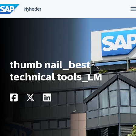
Spring
til
indholdet
thumb nail_best
technical tools_LM