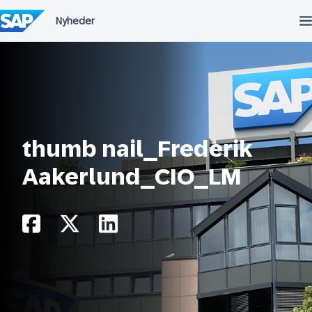
Spring
til
indholdet
thumb nail_Frederik
Aakerlund_CIO_LM