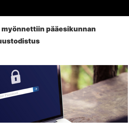
e myönnettiin pääesikunnan
suustodistus