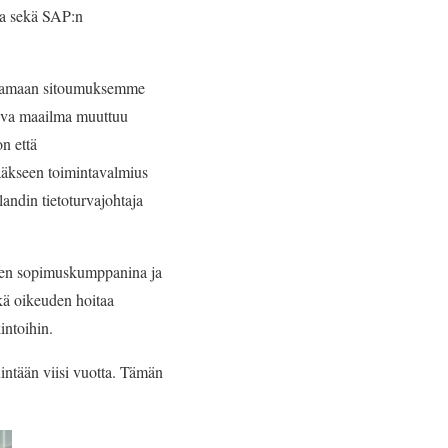
sta sekä SAP:n
hoitamaan sitoumuksemme
leva maailma muuttuu
n että
tääkseen toimintavalmius
landin tietoturvajohtaja
aisen sopimuskumppanina ja
ekä oikeuden hoitaa
intoihin.
nintään viisi vuotta. Tämän