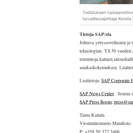
Todistuksen vastaanottiva
turvallisuusjohtaja Konst
Tietoja SAP:sta
Johtava yrityssovellusten ja
teknologian. Yli 50 vuoden a
toimintoja kattaen taloushal
asiakaskokemuksen. Lisätie
Lisätietoja:
SAP Corporate F
SAP News Center
. Seuraa 
SAP Press Room
;
press@sa
Taina Kaitala
Viestintätoimisto Manifesto
P: +358 50 372 3406