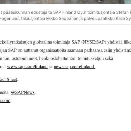
t pääesikunnan edustajalta SAP Finland Oy:n toimitusjohtaja Stefan F
a Fagerlund, talousjohtaja Mikko Seppänen ja palvelupäällikkö Kalle S
 tekoälyratkaisujen globaalina toimittaja SAP (NYSE:SAP) yhdistää liik
jan SAP on auttanut organisaatioita saamaan parhaansa esiin yhdistämäll
linnon, ostotoiminnot, henkilöstöhallinnon, toimitusketjun sekä
toja
www.sap.com/finland
ja
news.sap.com/finland
act Sheet
.
meitä:
@SAPNews
.
p.com