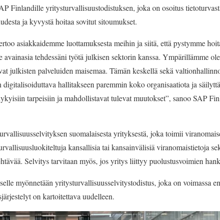
 Finlandille yritysturvallisuustodistuksen, joka on osoitus tietoturva
udesta ja kyvystä hoitaa sovitut sitoumukset.
 kertoo asiakkaidemme luottamuksesta meihin ja siitä, että pystymme 
le avainasia tehdessäni työtä julkisen sektorin kanssa. Ympärillämme o
vat julkisten palveluiden maisemaa. Tämän keskellä sekä valtionhallinno
 digitalisoiduttava hallitakseen paremmin koko organisaatiota ja säilyt
 nykyisiin tarpeisiin ja mahdollistavat tulevat muutokset”, sanoo SAP Fin
turvallisuusselvityksen suomalaisesta yrityksestä, joka toimii viranom
turvallisuusluokiteltuja kansallisia tai kansainvälisiä viranomaistietoja s
tävää. Selvitys tarvitaan myös, jos yritys liittyy puolustusvoimien hank
kselle myönnetään yritysturvallisuusselvitystodistus, joka on voimassa e
järjestelyt on kartoitettava uudelleen.