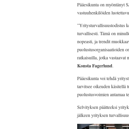
Pääesikunta on myöntänyt SAP
vastuuhenkilöiden luotettavu
”Yritysturvallisuustodistus
turvallisesti. Tämä on minul
nopeasti, ja trendit muokkaa
puolustusorganisaatioiden on
ratkaisuilla, jotka vastaavat
Konsta Fagerlund
.
Pääesikunta voi tehdä yritys
tarvitsee oikeuden käsitellä 
puolustusvoimien antamaa teh
Selvityksen päätteeksi yrity
jälkeen yrityksen turvallisuus