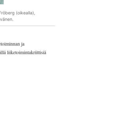
röberg (oikealla),
yvänen.
etoiminnan ja
ä liiketoimintakriittisiä