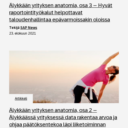
Älykkään yrityksen anatomia, osa 3 – Hyvät
raportointityökalut helpottavat
taloudenhallintaa epävarmoissakin oloissa
tekijä
SAP News
23. elokuun 2021
Artikkeli
Älykkään yrityksen anatomia, osa 2 –
Älykkäässä yrityksessä data rakentaa arvoa ja
ohjaa päätöksentekoa läpi liiketoiminnan