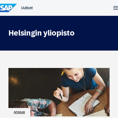
Siirry
suoraan
sisältöön
Helsingin yliopisto
Artikkeli