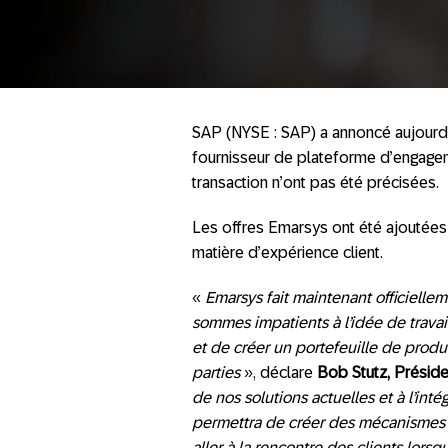
SAP (NYSE : SAP) a annoncé aujourd’h
fournisseur de plateforme d’engagem
transaction n’ont pas été précisées.
Les offres Emarsys ont été ajoutées
matière d’expérience client.
«
Emarsys fait maintenant officielle
sommes impatients à l’idée de trava
et de créer un portefeuille de produ
parties
», déclare
Bob Stutz, Présid
de nos solutions actuelles et à l’in
permettra de créer des mécanismes
aller à la rencontre des clients lorsq