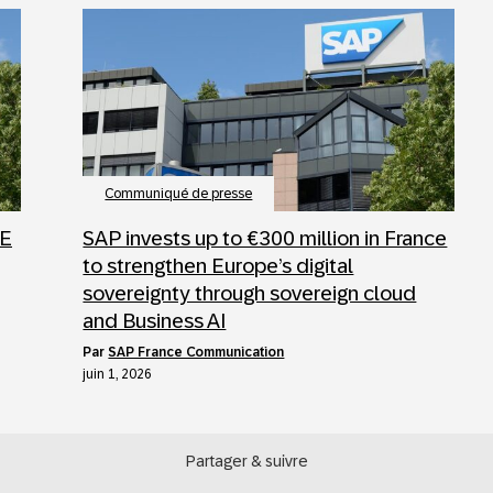
Communiqué de presse
SE
SAP invests up to €300 million in France
to strengthen Europe’s digital
sovereignty through sovereign cloud
and Business AI
par
SAP France Communication
juin 1, 2026
Partager & suivre