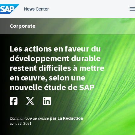
Passer
au
contenu
Corporate
Les actions en faveur du
développement durable
restent difficiles à mettre
en œuvre, selon une
nouvelle étude de SAP
Communiqué de presse
par
La Rédaction
avril 22, 2021