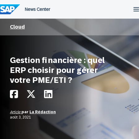
Passer
au
contenu
Cloud
Gestion financière : quel
ERP choisir pour gérer
votre PME/ETI ?
Article
par
La Rédaction
août 3, 2021