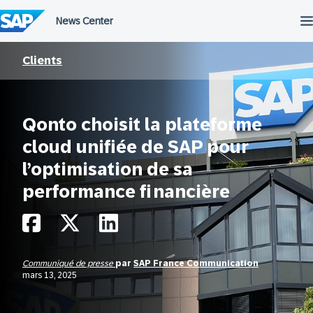
Passer
au
contenu
Clients
Qonto choisit la plateforme
cloud unifiée de SAP pour
l’optimisation de sa
performance financière
Communiqué de presse
par
SAP France Communication
mars 13, 2025