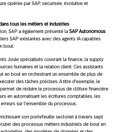
cture opérée par SAP, sécurisée, évolutive et
ns tous les métiers et industries
tion, SAP a également présenté la
SAP Autonomous
métiers SAP existantes avec des agents IA capables
n bout.
nts Joule spécialisés couvrant la finance, la supply
ources humaines et la relation client. Ces assistants
ut en bout en orchestrant un ensemble de plus de
écuter des tâches précises. A titre d’exemple, le
ermet de réduire le processus de clôture financière
rs en automatisant les écritures comptables, les
 erreurs sur l’ensemble du processus.
enrichissant son portefeuille sectoriel à travers sept
cuter des processus métiers industriels de bout en
s sectorielles, des modèles de données et des