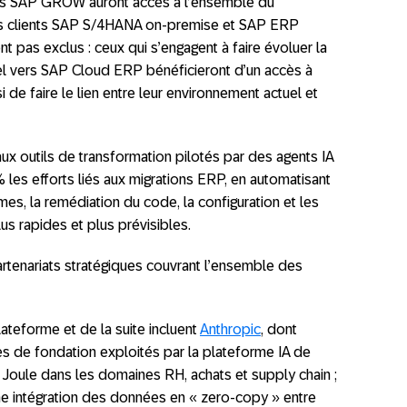
ents SAP GROW auront accès à l’ensemble du
Les clients SAP S/4HANA on-premise et SAP ERP
pas exclus : ceux qui s’engagent à faire évoluer la
el vers SAP Cloud ERP bénéficieront d’un accès à
i de faire le lien entre leur environnement actuel et
x outils de transformation pilotés par des agents IA
les efforts liés aux migrations ERP, en automatisant
es, la remédiation du code, la configuration et les
lus rapides et plus prévisibles.
rtenariats stratégiques couvrant l’ensemble des
lateforme et de la suite incluent
Anthropic
, dont
s de fondation exploités par la plateforme IA de
s Joule dans les domaines RH, achats et supply chain ;
ne intégration des données en « zero-copy » entre