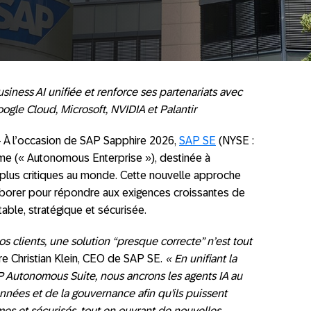
iness AI unifiée et renforce ses partenariats avec
gle Cloud, Microsoft, NVIDIA et Palantir
– À l’occasion de SAP Sapphire 2026,
SAP SE
(NYSE :
me (« Autonomous Enterprise »), destinée à
 plus critiques au monde. Cette nouvelle approche
laborer pour répondre aux exigences croissantes de
ble, stratégique et sécurisée.
s clients, une solution “presque correcte” n’est tout
re Christian Klein, CEO de SAP SE.
« En unifiant la
P Autonomous Suite, nous ancrons les agents IA au
nées et de la gouvernance afin qu’ils puissent
rmes et sécurisés, tout en ouvrant de nouvelles