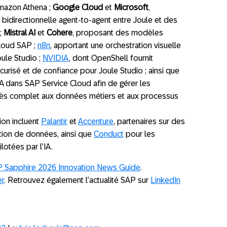
mazon Athena ;
Google Cloud
et
Microsoft
,
 bidirectionnelle agent-to-agent entre Joule et des
;
Mistral AI
et
Cohere
, proposant des modèles
cloud SAP ;
n8n
, apportant une orchestration visuelle
ule Studio ;
NVIDIA
, dont OpenShell fournit
urisé et de confiance pour Joule Studio ; ainsi que
 IA dans SAP Service Cloud afin de gérer les
ccès complet aux données métiers et aux processus
ion incluent
Palantir
et
Accenture
, partenaires sur des
ion de données, ainsi que
Conduct
pour les
lotées par l’IA.
 Sapphire 2026 Innovation News Guide
.
r
. Retrouvez également l’actualité SAP sur
LinkedIn