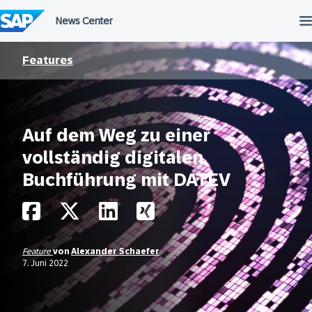
Überspringen
Features
Auf dem Weg zu einer
vollständig digitalen
Buchführung mit DATEV
Feature
von
Alexander Schaefer
7. Juni 2022