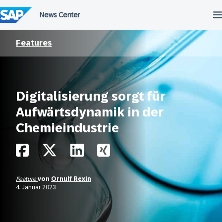
Überspringen
Features
Digitalisierung sorgt für
Aufwärtsdynamik in der
Chemieindustrie
Feature
von
Ornulf Rexin
4. Januar 2023