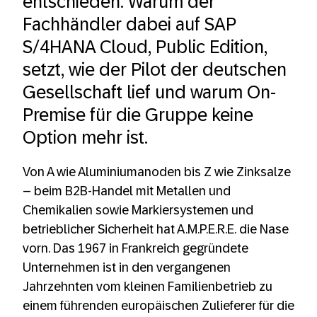
entschieden. Warum der
GROW with SAP in die Cloud
Fachhändler dabei auf SAP
GROW with SAP eröffnet neue
S/4HANA Cloud, Public Edition,
Möglichkeiten für den Mittelstand
setzt, wie der Pilot der deutschen
Praxistipps: Was Mittelständler beim
Gesellschaft lief und warum On-
Umstieg auf SAP S/4HANA Cloud
Premise für die Gruppe keine
beachten sollten
Option mehr ist.
Wie mittelständische Unternehmen für
mehr Resilienz und Nachhaltigkeit in der
Von A wie Aluminiumanoden bis Z wie Zinksalze
Lieferkette sorgen
– beim B2B-Handel mit Metallen und
Chemikalien sowie Markiersystemen und
Podcast: Warum sich FINN als Start-up
betrieblicher Sicherheit hat A.M.P.E.R.E. die Nase
für SAP entschieden hat
vorn. Das 1967 in Frankreich gegründete
Unternehmen ist in den vergangenen
A.M.P.E.R.E. vollzieht technologischen
Jahrzehnten vom kleinen Familienbetrieb zu
Quantensprung in die Cloud
einem führenden europäischen Zulieferer für die