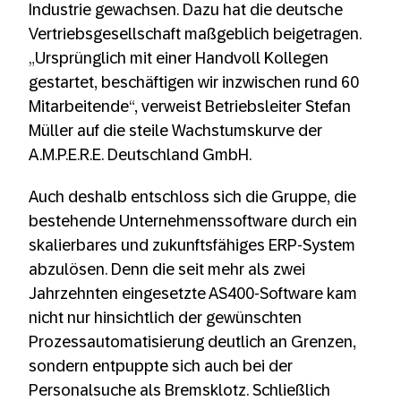
SABO-Maschinenfabrik GmbH: Wenn
Industrie gewachsen. Dazu hat die deutsche
der Standard den Weg in die Zukunft
Vertriebsgesellschaft maßgeblich beigetragen.
weist
„Ursprünglich mit einer Handvoll Kollegen
gestartet, beschäftigen wir inzwischen rund 60
fischer Group geht mit RISE with SAP
Mitarbeitende“, verweist Betriebsleiter Stefan
weltweit in die Cloud
Müller auf die steile Wachstumskurve der
IT-Dienstleister GFT migriert sein ERP-
A.M.P.E.R.E. Deutschland GmbH.
System in die Cloud
Auch deshalb entschloss sich die Gruppe, die
Resch Maschinenbau richtet
bestehende Unternehmenssoftware durch ein
Fertigungsplanung mit SAP S/4HANA
skalierbares und zukunftsfähiges ERP-System
neu aus
abzulösen. Denn die seit mehr als zwei
Jahrzehnten eingesetzte AS400-Software kam
Warum sich die Cloud für den
nicht nur hinsichtlich der gewünschten
deutschen Mittelstand lohnt
Prozessautomatisierung deutlich an Grenzen,
PFEIFER läutet mit Transformation as a
sondern entpuppte sich auch bei der
Service den Beginn einer neuen Ära ein
Personalsuche als Bremsklotz. Schließlich