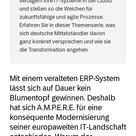
verlagern ihre IT-Systeme in die Cloud
und stellen so die Weichen für
zukunftsfähige und agile Prozesse.
Erfahren Sie in dieser Themenserie, was
sich deutsche Mittelständler davon
ganz konkret versprechen und wie sie
die Transformation angehen.
GROW with SAP: Zukunftsorientierte
Prozesse und
unternehmensübergreifende Synergien
Mit einem veralteten ERP-System
für Okuma
lässt sich auf Dauer kein
Besser Hören in der Cloud: Neuroth
Blumentopf gewinnen. Deshalb
setzt auf SAP S/4HANA Cloud Public
hat sich A.M.P.E.R.E. für eine
Edition
konsequente Modernisierung
SAP S/4HANA Cloud Public Edition:
seiner europaweiten IT-Landschaft
Traditionsunternehmen Ziegler geht mit