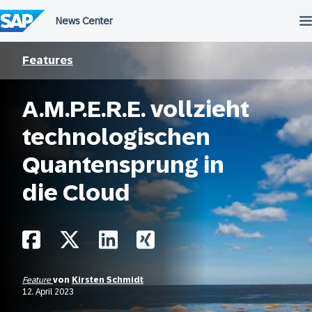
Überspringen
Features
A.M.P.E.R.E. vollzieht
technologischen
Quantensprung in
die Cloud
Feature
von
Kirsten Schmidt
12. April 2023