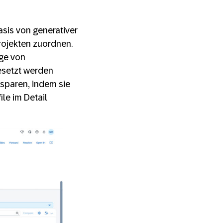
is von generativer
Projekten zuordnen.
age von
esetzt werden
sparen, indem sie
ile im Detail