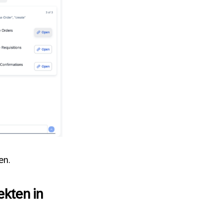
en.
ekten in