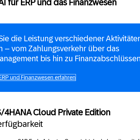
AI für ERP und das Finanzwesen
ie die Leistung verschiedener Aktivitäte
n – vom Zahlungsverkehr über das
nagement bis hin zu Finanzabschlüssen
r ERP und Finanzwesen erfahren
S/4HANA Cloud Private Edition
rfügbarkeit