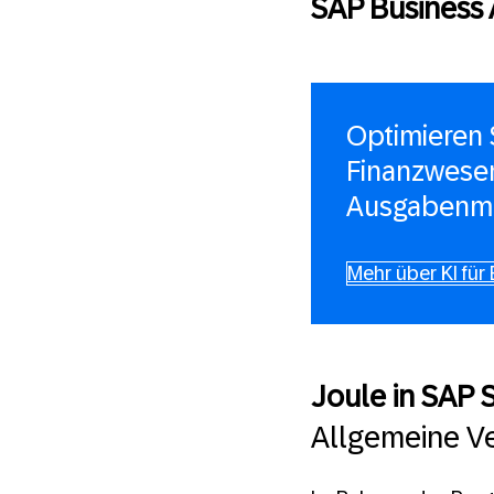
SAP Business 
Optimieren S
Finanzwese
Ausgabenma
Mehr über KI fü
Joule in SAP 
Allgemeine Ve