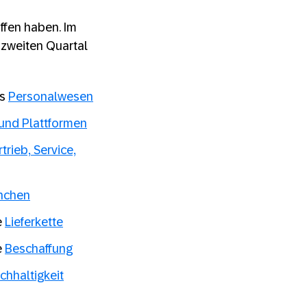
ffen haben. Im
 zweiten Quartal
as
Personalwesen
 und Plattformen
rtrieb, Service,
nchen
e
Lieferkette
e
Beschaffung
chhaltigkeit