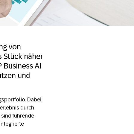
ung von
s Stück näher
 Business AI
nutzen und
sportfolio. Dabei
rerlebnis durch
 sind führende
ntegrierte