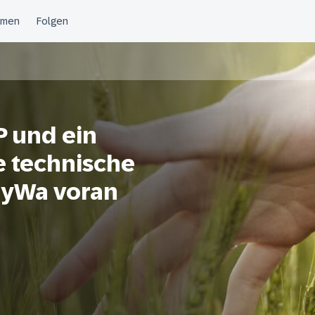
P und ein
e technische
ayWa voran