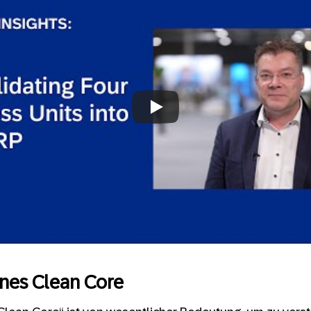
a is Consolidating Four Business Units 
P
Always allow YouTube
eines Clean Core