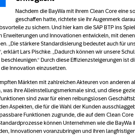
Nachdem die BayWa mit ihrem Clean Core eine so
geschaffen hatte, richtete sie ihr Augenmerk darauf
vorteile zu sichern. Und hier kam die SAP BTP ins Spiel
Erweiterungen und Innovationen entwickeln, mit denen s
n. „Die stärkere Standardisierung bedeutet auch für un
, erklärt Lars Pischke. „Dadurch können wir unsere Sch
eschleunigen.“ Durch diese Effizienzsteigerungen ist d
die Innovation einzusetzen.
ämpften Märkten mit zahlreichen Akteuren von anderen
was ihre Alleinstellungsmerkmale sind, und diese gezie
funktionen sind zwar für einen reibungslosen Geschäfts
den Aspekten, die für die Wahl der Kunden ausschlaggeb
anpassbare Funktionen zugrunde, die auf dem Clean Core
Standardprozesse können Unternehmen wie die BayWa i
den, Innovationen voranzubringen und ihren langfristigen 