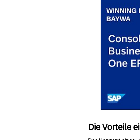
How BayW
One ER
Die Vorteile 