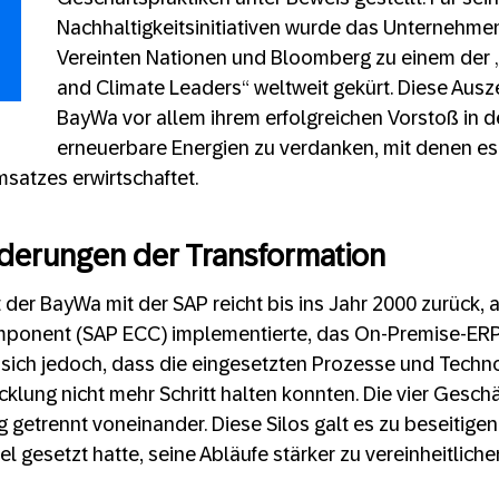
Nachhaltigkeitsinitiativen wurde das Unternehme
Vereinten Nationen und Bloomberg zu einem der „
and Climate Leaders“ weltweit gekürt. Diese Ausz
BayWa vor allem ihrem erfolgreichen Vorstoß in d
erneuerbare Energien zu verdanken, mit denen es
msatzes erwirtschaftet.
rderungen der Transformation
der BayWa mit der SAP reicht bis ins Jahr 2000 zurück,
ponent (SAP ECC) implementierte, das On-Premise-ERP
e sich jedoch, dass die eingesetzten Prozesse und Techn
cklung nicht mehr Schritt halten konnten. Die vier Gesch
 getrennt voneinander. Diese Silos galt es zu beseitigen
 gesetzt hatte, seine Abläufe stärker zu vereinheitliche