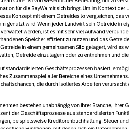
Clean Core“ ist von wesentlicher Bedeutung, um zu vers
rmation für die BayWa mit sich bringt. Um im Kontext der 
ieses Konzept mit einem Getreidesilo vergleichen, das 
 genutzt wird. Wenn jeder Landwirt sein Getreide in eig
verwaltet werden, ist es mit sehr viel Aufwand verbunden
andenen Speicher effizient zu nutzen und das Getreide 
etreide in einem gemeinsamen Silo gelagert, wird es we
alten, Getreide einzulagern oder zu entnehmen und die 
auf standardisierten Geschäftsprozessen basiert, ermögli
hes Zusammenspiel aller Bereiche eines Unternehmens. I
äftschancen, die durch isoliertes Arbeiten verursacht 
rnehmen bestehen unabhängig von ihrer Branche, ihrer 
zent der Geschäftsprozesse aus standardisierten Funktio
ragen, beispielsweise Kreditorenbuchhaltung, Steuer und 
esentliche Funktionen, mit denen sich ein Unternehmen 