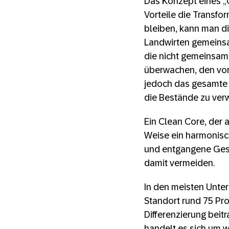
Das Konzept eines „
Vorteile die Transfo
bleiben, kann man d
Landwirten gemeinsam
die nicht gemeinsam 
überwachen, den vorh
jedoch das gesamte G
die Bestände zu verw
Ein Clean Core, der 
Weise ein harmonisc
und entgangene Gesch
damit vermeiden.
In den meisten Unte
Standort rund 75 Pro
Differenzierung beit
handelt es sich um w