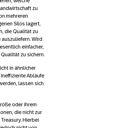
tehen, welche
Landwirtschaft zu
von mehreren
enen Silos lagert,
, die Qualität zu
auszuliefern. Wird
sentlich einfacher,
Qualität zu sichern.
cht in ähnlicher
neffiziente Abläufe
werden, lassen sich
Größe oder ihrem
nen, die nicht zur
Treasury. Hierbei
jedoch nicht von