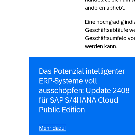
anderen abhebt.
Eine hochgradig indi
Geschäftsabläufe we
Geschäftsumfeld von 
werden kann.
Das Potenzial intelligenter
ERP-Systeme voll
ausschöpfen: Update 2408
für SAP S/4HANA Cloud
Public Edition
Mehr dazu!