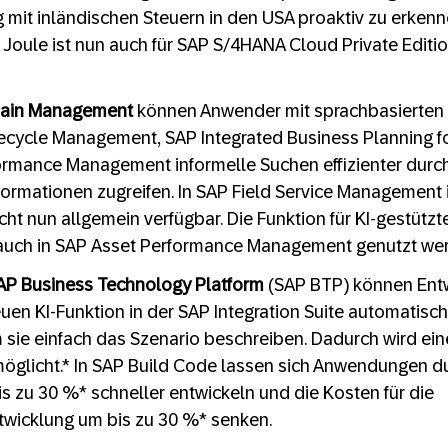
it inländischen Steuern in den USA proaktiv zu erken
. Joule ist nun auch für SAP S/4HANA Cloud Private Editi
hain Management
können Anwender mit sprachbasierten 
ecycle Management, SAP Integrated Business Planning f
ormance Management informelle Suchen effizienter durc
nformationen zugreifen. In SAP Field Service Management i
icht nun allgemein verfügbar. Die Funktion für KI-gestütz
 auch in SAP Asset Performance Management genutzt we
AP Business Technology Platform
(SAP BTP) können Ent
neuen KI-Funktion in der SAP Integration Suite automatisc
m sie einfach das Szenario beschreiben. Dadurch wird ein
öglicht.* In SAP Build Code lassen sich Anwendungen d
bis zu 30 %* schneller entwickeln und die Kosten für die
icklung um bis zu 30 %* senken.