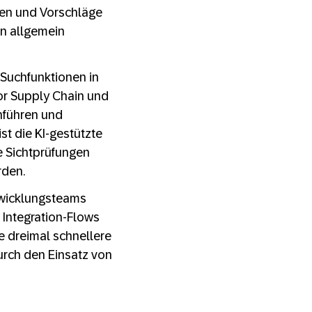
nen und Vorschläge
on allgemein
Suchfunktionen in
or Supply Chain und
hführen und
st die KI-gestützte
te Sichtprüfungen
rden.
wicklungsteams
h Integration-Flows
e dreimal schnellere
urch den Einsatz von