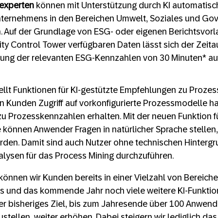
sexperten
können mit Unterstützung durch KI automatisch
nternehmens in den Bereichen Umwelt, Soziales und Go
n. Auf der Grundlage von ESG- oder eigenen Berichtsvorl
ity Control Tower verfügbaren Daten lässt sich der Zeita
ung der relevanten ESG-Kennzahlen von 30 Minuten* au
ellt Funktionen für KI-gestützte Empfehlungen zu Proz
nen Kunden Zugriff auf vorkonfigurierte Prozessmodelle
 Prozesskennzahlen erhalten. Mit der neuen Funktion fü
können Anwender Fragen in natürlicher Sprache stellen, 
den. Damit sind auch Nutzer ohne technischen Hintergru
lysen für das Process Mining durchzuführen.
önnen wir Kunden bereits in einer Vielzahl von Bereiche
es und das kommende Jahr noch viele weitere KI-Funktio
r bisheriges Ziel, bis zum Jahresende über 100 Anwendu
zustellen, weiter erhöhen. Dabei steigern wir lediglich d