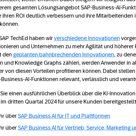
serem gesamten Lösungsangebot SAP-Business-AI-Funkt
e ihren ROI deutlich verbessern und ihre Mitarbeitenden 
n können.
n SAP TechEd haben wir
verschiedene Innovationen
vorges
ionieren und Unternehmen zu mehr Agilität und höherer 
it den
geplanten bahnbrechenden Innovationen
, zu den
en und Knowledge Graphs zählen, werden Anwender in a
 von diesen Vorteilen profitieren können. Dabei stellen 
P-Business-AI-Funktionen relevant, verlässlich und verant
Sie einen ausführlichen Überblick über die KI-Innovation
 im dritten Quartal 2024 für unsere Kunden bereitgestell
ehr über
SAP Business AI für IT und Plattformen
ehr über
SAP Business AI für Vertrieb, Service, Marketing 