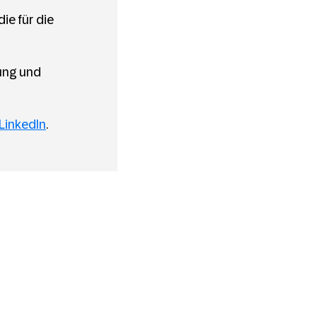
ie für die
ung und
LinkedIn
.