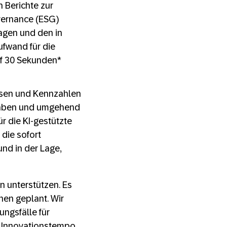
 Berichte zur
vernance (ESG)
agen und den in
ufwand für die
f 30 Sekunden*
essen und Kennzahlen
 haben und umgehend
r die KI-gestützte
die sofort
nd in der Lage,
n unterstützen. Es
nen geplant. Wir
ngsfälle für
as Innovationstempo,