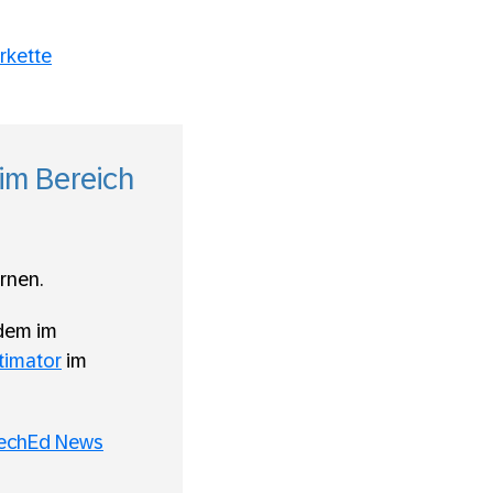
rkette
 im Bereich
rnen.
rdem im
timator
im
echEd News