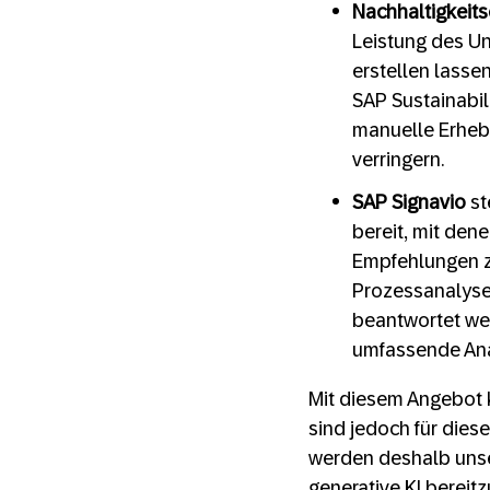
Nachhaltigkeit
Leistung des U
erstellen lasse
SAP Sustainabil
manuelle Erheb
verringern.
SAP Signavio
st
bereit, mit de
Empfehlungen zu
Prozessanalyse 
beantwortet wer
umfassende Ana
Mit diesem Angebot k
sind jedoch für dies
werden deshalb unse
generative KI bereit