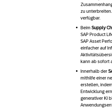
Zusammenhang m
zu unterbreiten
verfügbar.
Beim
Supply C
SAP Product Lif
SAP Asset Perf
einfacher auf I
Aktivitätsübers
kann ab sofort
Innerhalb der
S
mithilfe einer 
erstellen, inde
Entwicklung erm
generativer KI 
Anwendungsentw