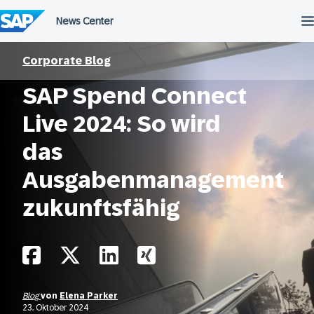
Überspringen
Corporate Blog
SAP Spend Connect
Live 2024: So wird
das
Ausgabenmanagement
zukunftsfähig
Blog
von
Elena Parker
23. Oktober 2024