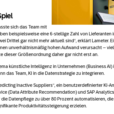
Spiel
fasste sich das Team mit
en beispielsweise eine 6-stellige Zahl von Lieferanten 
i Drittel gar nicht mehr aktuell sind“, erklärt Lameter. 
einen unverhältnismäßig hohen Aufwand verursacht – vi
e dieser Größenordnung daher gar nicht erst an.
ema künstliche Intelligenz in Unternehmen (Business AI
n das Team, KI in die Datenstrategie zu integrieren.
dicting Inactive Suppliers“, ein benutzerdefinierter KI-
vice (Data Attribute Recommendation) und SAP Analytics
 die Datenpflege zu über 80 Prozent automatisieren, di
nifikante Produktivitätssteigerung erzielen.