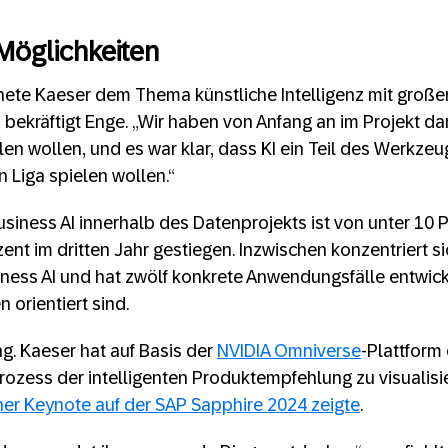
Möglichkeiten
nete Kaeser dem Thema künstliche Intelligenz mit großer 
 bekräftigt Enge. „Wir haben von Anfang an im Projekt dar
len wollen, und es war klar, dass KI ein Teil des Werkzeu
n Liga spielen wollen.“
usiness AI innerhalb des Datenprojekts ist von unter 10 
zent im dritten Jahr gestiegen. Inzwischen konzentriert 
ness AI und hat zwölf konkrete Anwendungsfälle entwick
n orientiert sind.
ng. Kaeser hat auf Basis der
NVIDIA Omniverse
-Plattform
rozess der intelligenten Produktempfehlung zu visualis
iner Keynote auf der SAP Sapphire 2024 zeigte
.