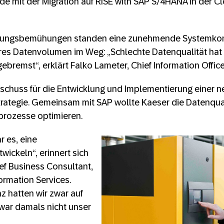
rde mit der Migration auf RISE with SAP S/4HANA in der C
ierungsbemühungen standen eine zunehmende Systemkom
es Datenvolumen im Weg: „Schlechte Datenqualität hat 
ebremst“, erklärt Falko Lameter, Chief Information Office
rtschuss für die Entwicklung und Implementierung einer n
rategie. Gemeinsam mit SAP wollte Kaeser die Datenqua
prozesse optimieren.
r es, eine
wickeln“, erinnert sich
ief Business Consultant,
ormation Services.
nz hatten wir zwar auf
war damals nicht unser