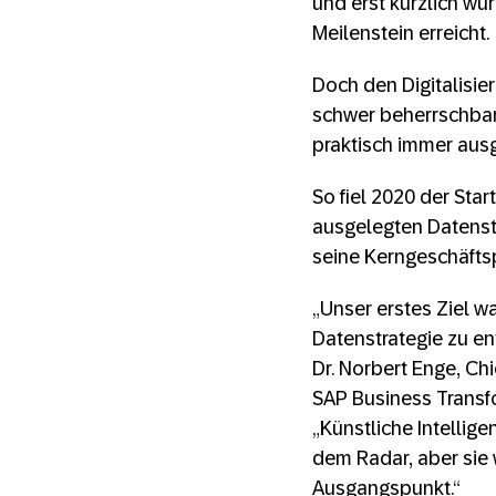
und erst kürzlich wu
Meilenstein erreicht.
Doch den Digitalis
schwer beherrschbar
praktisch immer ausg
So fiel 2020 der Sta
ausgelegten Datenst
seine Kerngeschäfts
„Unser erstes Ziel wa
Datenstrategie zu ent
Dr. Norbert Enge, Ch
SAP Business Transf
„Künstliche Intellige
dem Radar, aber sie 
Ausgangspunkt.“