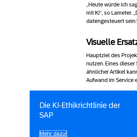
„Heute würde ich sag
mit KI“, so Lameter. 
datengesteuert sein.
Visuelle Ersat
Hauptziel des Projek
nutzen. Eines dieser
ähnlicher Artikel ka
Aufwand im Service 
Die KI-Ethikrichtlinie der
SAP
Mehr dazu!