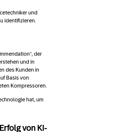
icetechniker und
u identifizieren.
commendation“, der
erstehen und in
en des Kunden in
auf Basis von
gneten Kompressoren.
echnologie hat, um
Erfolg von KI-