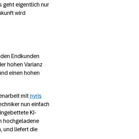
 geht eigentlich nur
ukunft wird
ie den Endkunden
 der hohen Varianz
 und einen hohen
enarbeit mit
nyris
echniker nun einfach
ingebettete KI-
um hochgeladene
 und liefert die