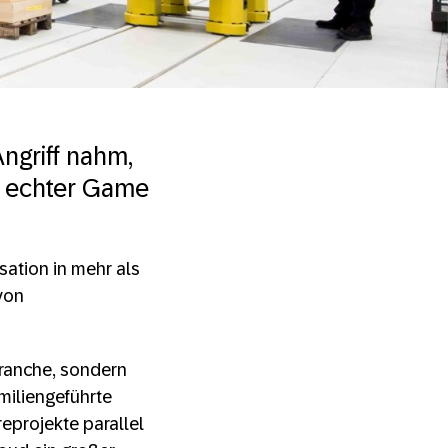
ngriff nahm,
in echter Game
sation in mehr als
von
 Branche, sondern
miliengeführte
eprojekte parallel