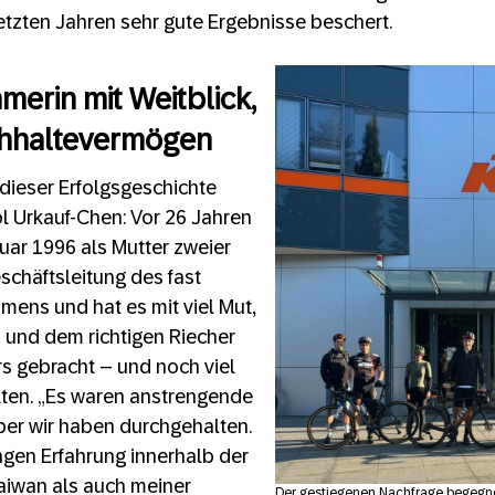
etzten Jahren sehr gute Ergebnisse beschert.
merin mit Weitblick,
hhaltevermögen
 dieser Erfolgsgeschichte
l Urkauf-Chen: Vor 26 Jahren
uar 1996 als Mutter zweier
eschäftsleitung des fast
ens und hat es mit viel Mut,
 und dem richtigen Riecher
rs gebracht – und noch viel
lten. „Es waren anstrengende
aber wir haben durchgehalten.
ngen Erfahrung innerhalb der
Taiwan als auch meiner
Der gestiegenen Nachfrage begegn