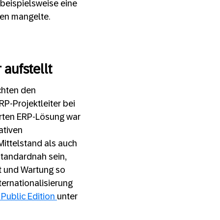
 beispielsweise eine
ten mangelte.
aufstellt
chten den
P-Projektleiter bei
rten ERP-Lösung war
ativen
ittelstand als auch
standardnah sein,
rt und Wartung so
ternationalisierung
Public Edition
unter