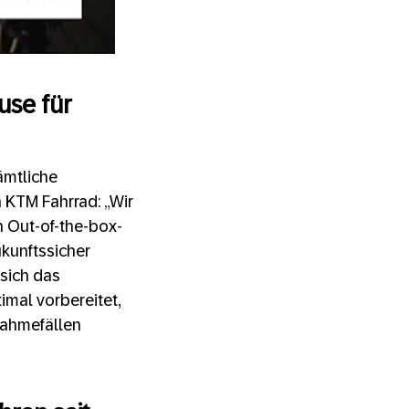
use für
ämtliche
 KTM Fahrrad: „Wir
n Out-of-the-box-
ukunftssicher
 sich das
mal vorbereitet,
nahmefällen