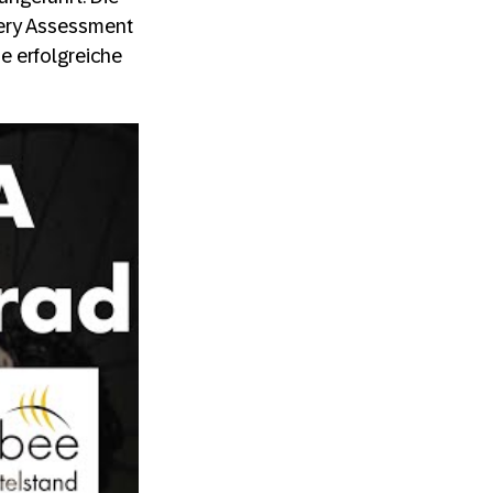
very Assessment
ie erfolgreiche
blic