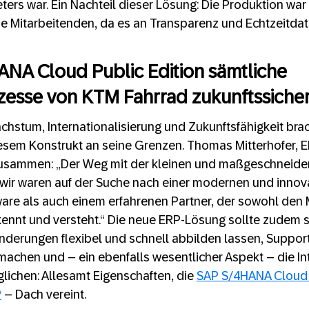
eters war. Ein Nachteil dieser Lösung: Die Produktion war
ie Mitarbeitenden, da es an Transparenz und Echtzeitda
NA Cloud Public Edition sämtliche
esse von KTM Fahrrad zukunftssicher 
hstum, Internationalisierung und Zukunftsfähigkeit bra
iesem Konstrukt an seine Grenzen. Thomas Mitterhofer, ER
zusammen: „Der Weg mit der kleinen und maßgeschneide
 wir waren auf der Suche nach einer modernen und innov
re als auch einem erfahrenen Partner, der sowohl den M
kennt und versteht.“ Die neue ERP-Lösung sollte zudem 
Änderungen flexibel und schnell abbilden lassen, Suppo
machen und – ein ebenfalls wesentlicher Aspekt – die In
lichen: Allesamt Eigenschaften, die
SAP S/4HANA Cloud 
P
– Dach vereint.