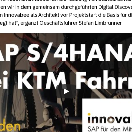
en wir in dem gemeinsam durchgeführten Digital Disco
m Innovabee als Architekt vor Projektstart die Basis für d
gt hat“, ergänzt Geschäftsführer Stefan Limbrunner.
rrad schaltet mit SAP S/4HANA Cloud Pu
in den höchsten Gang
Always allow YouTube