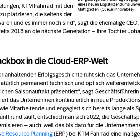
eines neuen Logistikzentrums unwe
gelungen, KTM Fahrrad mit den
Mattighofen. (Quelle: Innovabee)
u platzieren, die seitens der
ren und es immer noch sind“, sagt die ehemalige CEO, 
reits 2018 an die nächste Generation – ihre Tochter Jo
ackbox in die Cloud-ERP-Welt
or anhaltenden Erfolgsgeschichte ruht sich das Unterneh
türlich permanent technisch und optisch weiterentwicke
ichen Saisonauftakt präsentiert“, sagt Geschäftsführeri
iert das Unternehmen kontinuierlich in neue Produktion
wie Mitarbeitende und engagiert sich bereits lange als 
unft rund läuft, entschied man sich 2022, die Geschäftsp
ernisieren – auch, weil das bis dato für die Unternehme
se Resource Planning
(ERP) bei KTM Fahrrad eine maßg