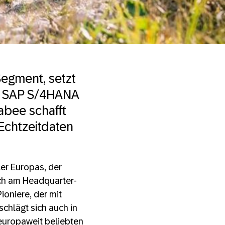
egment, setzt
on SAP S/4HANA
abee schafft
Echtzeitdaten
ler Europas, der
ich am Headquarter-
ioniere, der mit
schlägt sich auch in
europaweit beliebten