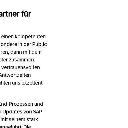
rtner für
e einen kompetenten
sondere in der Public
hren, dann mit dem
hofer zusammen.
, vertrauensvollen
 Antwortzeiten
ühlen uns exzellent
o-End-Prozessen und
en Updates von SAP
 mit seinem stark
ngeführt. Die