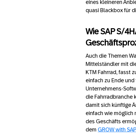
eines kleineren Anbi
quasi Blackbox für d
Wie SAP S/4HA
Geschäftsproz
Auch die Themen Wac
Mittelständler mit d
KTM Fahrrad, fasst 
einfach zu Ende und
Unternehmens-Softwa
die Fahrradbranche 
damit sich künftige 
einfach wie möglich 
des Geschäfts ermög
dem
GROW with SA