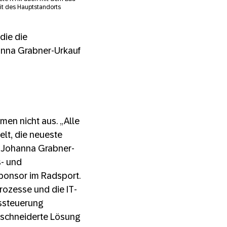
it des Hauptstandorts
die die
hanna Grabner-Urkauf
men nicht aus. „Alle
lt, die neueste
n Johanna Grabner-
s- und
Sponsor im Radsport.
rozesse und die IT-
nssteuerung
eschneiderte Lösung