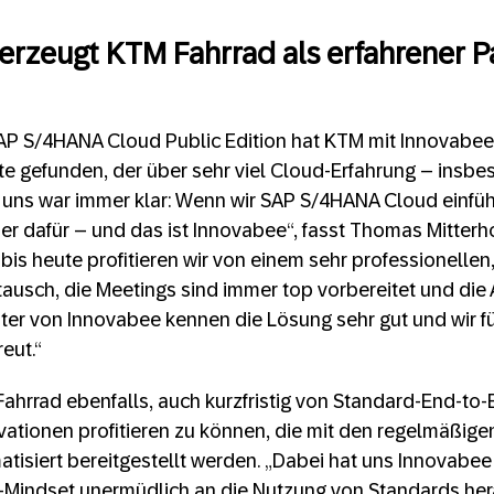
rzeugt KTM Fahrrad als erfahrener Pa
SAP S/4HANA Cloud Public Edition hat KTM mit Innovabe
ite gefunden, der über sehr viel Cloud-Erfahrung – insbe
r uns war immer klar: Wenn wir SAP S/4HANA Cloud einfü
er dafür – und das ist Innovabee“, fasst Thomas Mitter
bis heute profitieren wir von einem sehr professionellen
tausch, die Meetings sind immer top vorbereitet und die
ater von Innovabee kennen die Lösung sehr gut und wir f
eut.“
Fahrrad ebenfalls, auch kurzfristig von Standard-End-t
vationen profitieren zu können, die mit den regelmäßig
tisiert bereitgestellt werden. „Dabei hat uns Innovabee
Mindset unermüdlich an die Nutzung von Standards hera