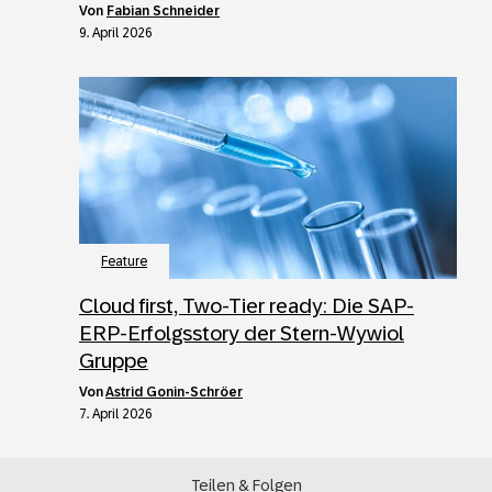
von
Fabian Schneider
9. April 2026
Feature
Cloud first, Two-Tier ready: Die SAP-
ERP-Erfolgsstory der Stern-Wywiol
Gruppe
von
Astrid Gonin-Schröer
7. April 2026
Teilen & Folgen