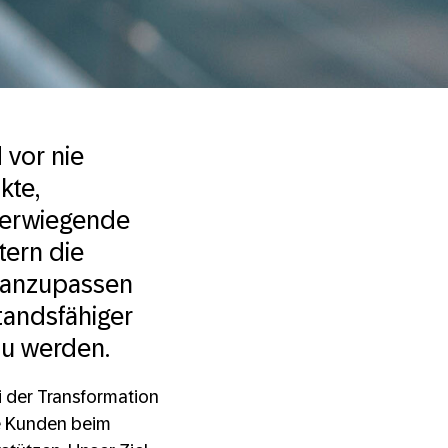
 vor nie
kte,
werwiegende
tern die
e anzupassen
tandsfähiger
u werden.
i der Transformation
re Kunden beim