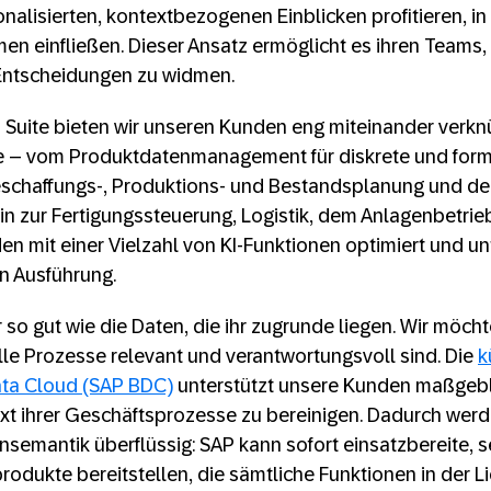
alisierten, kontextbezogenen Einblicken profitieren, i
 einfließen. Dieser Ansatz ermöglicht es ihren Teams, 
Entscheidungen zu widmen.
 Suite bieten wir unseren Kunden eng miteinander verkn
e – vom Produktdatenmanagement für diskrete und form
eschaffungs-, Produktions- und Bestandsplanung und den
hin zur Fertigungssteuerung, Logistik, dem Anlagenbetri
n mit einer Vielzahl von KI-Funktionen optimiert und u
en Ausführung.
r so gut wie die Daten, die ihr zugrunde liegen. Wir möc
alle Prozesse relevant und verantwortungsvoll sind. Die
k
ata Cloud (SAP BDC)
unterstützt unsere Kunden maßgebli
xt ihrer Geschäftsprozesse zu bereinigen. Dadurch werd
semantik überflüssig: SAP kann sofort einsatzbereite, 
dukte bereitstellen, die sämtliche Funktionen in der L