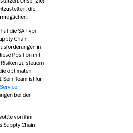
stützen. Unser Ziel
tzustellen, die
ermöglichen.
 hat die SAP vor
Supply Chain
usforderungen in
diese Position mit
, Risiken zu steuern
die optimalen
 Sein Team ist für
 Service
ungen bei der
wollte von ihm
as Supply Chain