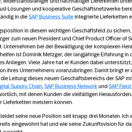
, widerstandsfähiger und nachhaltiger Lieferketten unter
loud-Lösungen und kooperative Geschäftsnetzwerke berei
ändig in die
SAP Business Suite
integrierte Lieferketten 
sposition in diesem wichtigen Geschäftsfeld zu sichern,
ger zum neuen President und Chief Product Officer of 
. Unternehmen bei der Bewältigung der komplexen Hera
 helfen ist Dominik Metzger, der langjährige Erfahrung in 
ges Anliegen. Viele Jahre hat er Kunden dabei unterstützt
on ihres Unternehmens voranzubringen. Damit bringt er 
die Leitung dieses neuen Geschäftsbereichs der SAP mit.
gital Supply Chain
,
SAP Business Network
und
SAP Field
ortlich, mit denen Kunden die vielfältigen Herausforder
 Lieferketten meistern können.
eidet seine neue Position seit knapp drei Monaten. Ich 
ereits eingewöhnt hat und wie seine Zukunftsvision für d