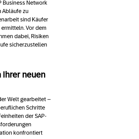
AP Business Network
n Abläufe zu
narbeit sind Käufer
 ermitteln. Vor dem
hmen dabei, Risiken
äufe sicherzustellen
n Ihrer neuen
der Welt gearbeitet –
ruflichen Schritte
einheiten der SAP-
sforderungen
tion konfrontiert