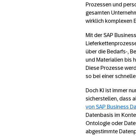
Prozessen und person
gesamten Unternehmen
wirklich komplexen 
Mit der SAP Business
Lieferkettenprozess
über die Bedarfs-, B
und Materialien bis 
Diese Prozesse werde
so bei einer schnell
Doch KI ist immer nu
sicherstellen, dass 
von SAP Business D
Datenbasis im Konte
Ontologie oder Daten
abgestimmte Datenpro