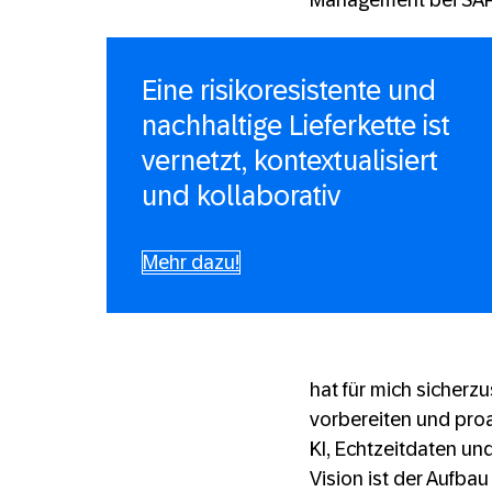
Management bei SAP
Eine risikoresistente und
nachhaltige Lieferkette ist
vernetzt, kontextualisiert
und kollaborativ
Mehr dazu!
hat für mich sicherz
vorbereiten und proa
KI, Echtzeitdaten u
Vision ist der Aufba