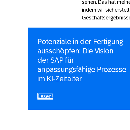
sehen. Das hat meine
indem wir sicherstel
Geschäftsergebnisse
Potenziale in der Fertigung
ausschöpfen: Die Vision
der SAP für
anpassungsfähige Prozesse
im KI-Zeitalter
Lesen!