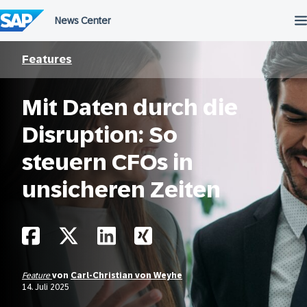
Überspringen
Features
Mit Daten durch die
Disruption: So
steuern CFOs in
unsicheren Zeiten
Feature
von
Carl-Christian von Weyhe
14. Juli 2025