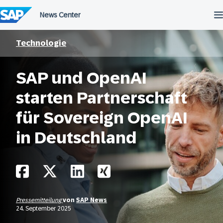
Überspringen
Technologie
SAP und OpenAI
starten Partnerschaft
für Sovereign OpenAI
in Deutschland
Pressemitteilung
von
SAP News
24. September 2025