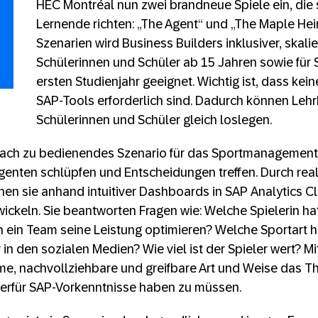
HEC Montréal nun zwei brandneue Spiele ein, die 
Lernende richten: „The Agent“ und „The Maple Heir
Szenarien wird Business Builders inklusiver, skalie
Schülerinnen und Schüler ab 15 Jahren sowie für 
ersten Studienjahr geeignet. Wichtig ist, dass kei
SAP-Tools erforderlich sind. Dadurch können Lehrk
Schülerinnen und Schüler gleich loslegen.
infach zu bedienendes Szenario für das Sportmanagement
genten schlüpfen und Entscheidungen treffen. Durch real
en sie anhand intuitiver Dashboards in SAP Analytics C
ickeln. Sie beantworten Fragen wie: Welche Spielerin ha
 ein Team seine Leistung optimieren? Welche Sportart ha
 in den sozialen Medien? Wie viel ist der Spieler wert? M
me, nachvollziehbare und greifbare Art und Weise das 
erfür SAP-Vorkenntnisse haben zu müssen.