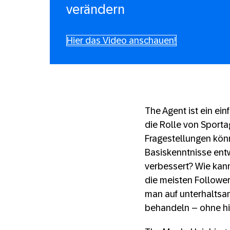
verändern
Hier das Video anschauen!
The Agent ist ein e
die Rolle von Sporta
Fragestellungen könn
Basiskenntnisse entw
verbessert? Wie kann
die meisten Follower
man auf unterhaltsa
behandeln – ohne hi