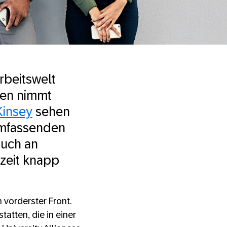
rbeitswelt
nen nimmt
insey
sehen
umfassenden
auch an
rzeit knapp
 vorderster Front.
atten, die in einer