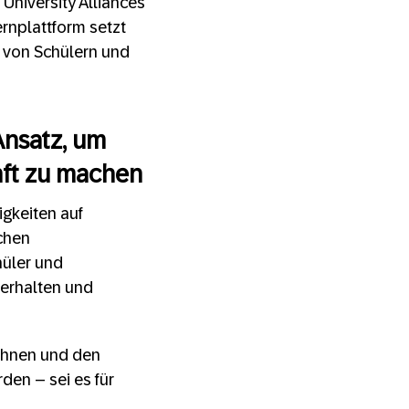
University Alliances
rnplattform setzt
 von Schülern und
Ansatz, um
nft zu machen
igkeiten auf
chen
hüler und
 erhalten und
 ihnen und den
den – sei es für