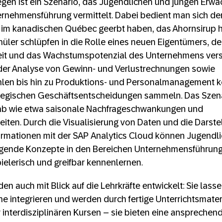
egen ist ein Szenario, das Jugendlichen und jungen Erw
rnehmensführung vermittelt. Dabei bedient man sich de
 im kanadischen Québec geerbt haben, das Ahornsirup he
üler schlüpfen in die Rolle eines neuen Eigentümers, der
eit und das Wachstumspotenzial des Unternehmens ver
n der Analyse von Gewinn- und Verlustrechnungen sowie
hlen bis hin zu Produktions- und Personalmanagement k
ategischen Geschäftsentscheidungen sammeln. Das Szena
ab wie etwa saisonale Nachfrageschwankungen und
ten. Durch die Visualisierung von Daten und die Darste
formationen mit der SAP Analytics Cloud können Jugendl
gende Konzepte in den Bereichen Unternehmensführung
pielerisch und greifbar kennenlernen.
n auch mit Blick auf die Lehrkräfte entwickelt: Sie lassen
 integrieren und werden durch fertige Unterrichtsmateri
er interdisziplinären Kursen – sie bieten eine anspreche