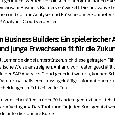
haft gebraucht werden. Vor diesem Hintergrund haben SAP 
einsam Business Builders entwickelt. Die innovative Le
ernen und soll die Analyse- und Entscheidungskompetenz
P Analytics Cloud verbessern.
 Business Builders: Ein spielerischer 
nd junge Erwachsene fit für die Zuku
ll Lernende dabei unterstützen, sich diese gefragten Fäh
erische Weise anzueignen. Anhand von realen geschäftli
 in der SAP Analytics Cloud generiert werden, können Sc
Daten zu visualisieren, aussagekräftige Informationen zu
cheidungen in Echtzeit zu treffen.
rd von Lehrkräften in über 70 Ländern genutzt und steht
zur Verfügung. Das Tool kann für jeden Kurs genutzt wer
der interdisziplinäre Kurse.