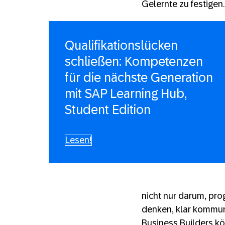
Gelernte zu festigen.
Qualifikationslücken
schließen: Kompetenzen
für die nächste Generation
mit SAP Learning Hub,
Student Edition
Lesen!
nicht nur darum, pro
denken, klar kommun
Business Builders kö