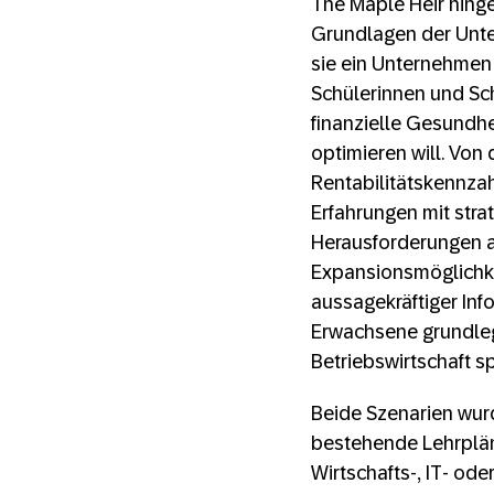
The Maple Heir hing
Grundlagen der Unte
sie ein Unternehmen
Schülerinnen und Sch
finanzielle Gesundh
optimieren will. Vo
Rentabilitätskennza
Erfahrungen mit str
Herausforderungen 
Expansionsmöglichkei
aussagekräftiger In
Erwachsene grundle
Betriebswirtschaft s
Beide Szenarien wurde
bestehende Lehrpläne
Wirtschafts-, IT- od