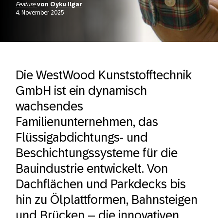
Feature
von
Oyku Ilgar
4. November 2025
Die WestWood Kunststofftechnik
GmbH ist ein dynamisch
wachsendes
Familienunternehmen, das
Flüssigabdichtungs- und
Beschichtungssysteme für die
Bauindustrie entwickelt. Von
Dachflächen und Parkdecks bis
hin zu Ölplattformen, Bahnsteigen
und Brücken – die innovativen